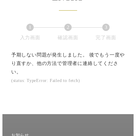
1
2
3
現
現
現
入力画面
確認画面
完了画面
在
在
在
表
表
表
予期しない問題が発生しました。 後でもう一度や
示
示
示
り直すか、他の方法で管理者に連絡してくださ
さ
さ
さ
い。
れ
れ
れ
(status: TypeError: Failed to fetch)
て
て
て
い
い
い
る
る
る
画
画
画
面
面
面
で
で
で
お知らせ